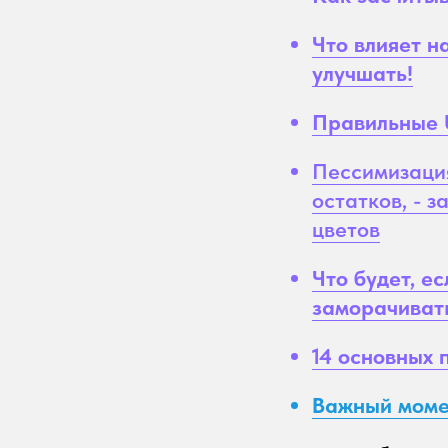
Что влияет н
улучшать!
Правильные U
Пессимизация
остатков, - з
цветов
Что будет, е
заморачиват
14 основных 
Важный момен