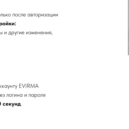
лько после авторизации
ройки:
ы и другие изменения,
аккаунту EVIRMA
без логина и пароля
0 секунд
.