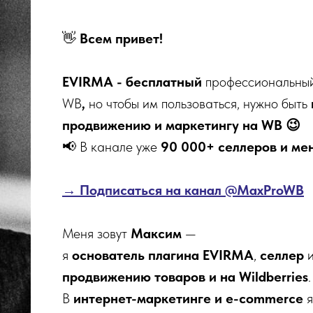
👋
Всем привет!
EVIRMA - бесплатный
профессиональный
WB
,
но чтобы им пользоваться, нужно быть
продвижению и маркетингу на WB 😉
📢 В канале уже
90 000+ селлеров и ме
→ Подписаться на канал @MaxProWB
Меня зовут
Максим
—
я
основатель плагина EVIRMA
,
селлер
продвижению товаров и на Wildberries
.
В
интернет-маркетинге и e-commerce
я