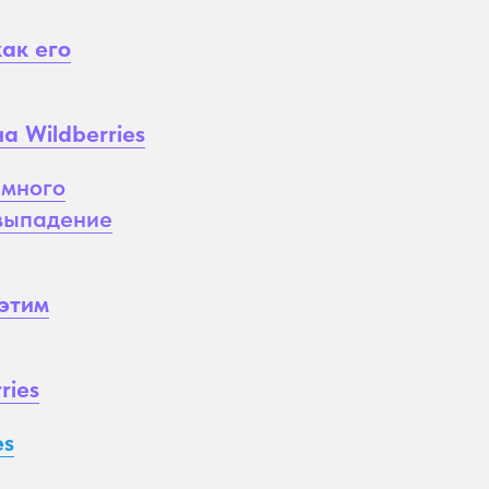
как его
 Wildberries
 много
а выпадение
 этим
ries
es