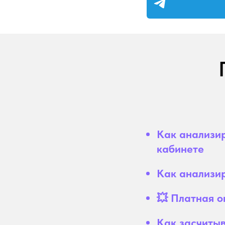
Как анализир
кабинете
Как анализир
💥 Платная 
Как засчитыв