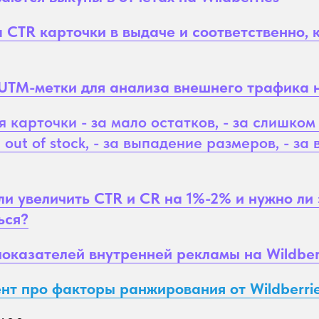
а CTR карточки в выдаче и соответственно, 
TM-метки для анализа внешнего трафика на
 карточки - за мало остатков, - за слишком
а out of stock, - за выпадение размеров, - з
сли увеличить CTR и CR на 1%-2% и нужно ли
ься?
показателей внутренней рекламы на Wildber
т про факторы ранжирования от Wildberri