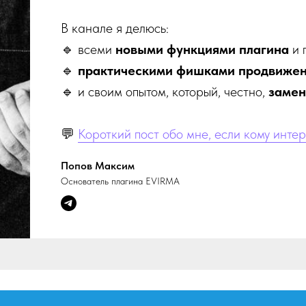
В канале я делюсь:
🔹 всеми
новыми функциями плагина
и 
🔹
практическими фишками продвиже
🔹 и своим опытом, который, честно,
замен
💬
Кор
откий пост обо мне, если кому инте
Попов Максим
Основатель плагина EVIRMA