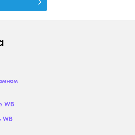
а
ламном
те WB
е WB